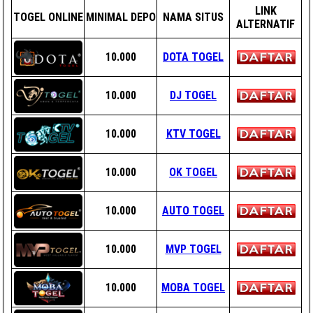
LINK
TOGEL ONLINE
MINIMAL DEPO
NAMA SITUS
ALTERNATIF
10.000
DOTA TOGEL
10.000
DJ TOGEL
10.000
KTV TOGEL
10.000
OK TOGEL
10.000
AUTO TOGEL
10.000
MVP TOGEL
10.000
MOBA TOGEL