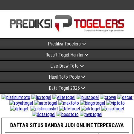
Prediksi Togelers
Result Togel Hari Ini
Live Draw Toto
Hasil Toto Pools
Data Togel 2025
DAFTAR SITUS BANDAR JUDI ONLINE TERPERCAYA