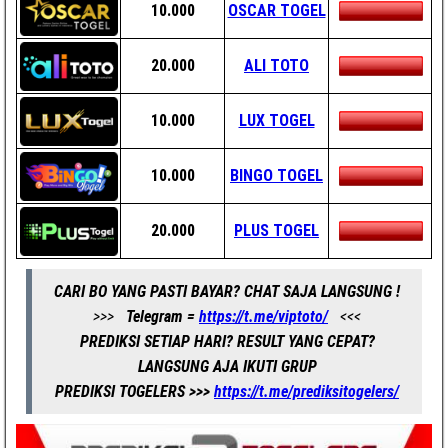
10.000
OSCAR TOGEL
20.000
ALI TOTO
10.000
LUX TOGEL
10.000
BINGO TOGEL
20.000
PLUS TOGEL
CARI BO YANG PASTI BAYAR? CHAT SAJA LANGSUNG !
>>>
Telegram =
https://t.me/viptoto/
<<<
PREDIKSI SETIAP HARI? RESULT YANG CEPAT?
LANGSUNG AJA IKUTI GRUP
PREDIKSI TOGELERS >>>
https://t.me/prediksitogelers/