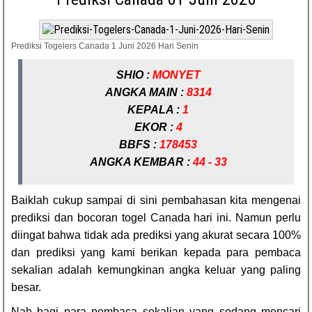
Prediksi Togelers Canada 1 Juni 2026 Hari Senin
SHIO :
MONYET
ANGKA MAIN :
8314
KEPALA :
1
EKOR :
4
BBFS :
178453
ANGKA KEMBAR :
44 - 33
Baiklah cukup sampai di sini pembahasan kita mengenai
prediksi dan bocoran togel Canada hari ini. Namun perlu
diingat bahwa tidak ada prediksi yang akurat secara 100%
dan prediksi yang kami berikan kepada para pembaca
sekalian adalah kemungkinan angka keluar yang paling
besar.
Nah bagi para pembaca sekalian yang sedang mencari