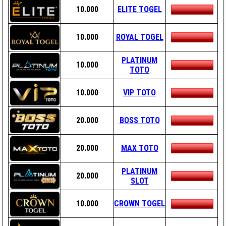
10.000
ELITE TOGEL
10.000
ROYAL TOGEL
PLATINUM
10.000
TOTO
10.000
VIP TOTO
20.000
BOSS TOTO
20.000
MAX TOTO
PLATINUM
20.000
SLOT
10.000
CROWN TOGEL