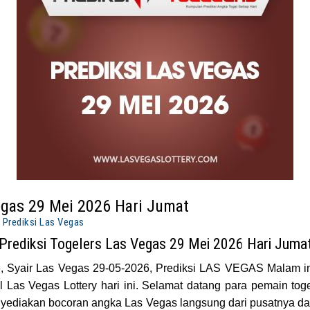
egas 29 Mei 2026 Hari Jumat
Prediksi Las Vegas
Prediksi Togelers Las Vegas 29 Mei 2026 Hari Juma
6, Syair Las Vegas 29-05-2026, Prediksi LAS VEGAS Malam in
 Las Vegas Lottery hari ini. Selamat datang para pemain tog
ediakan bocoran angka Las Vegas langsung dari pusatnya da