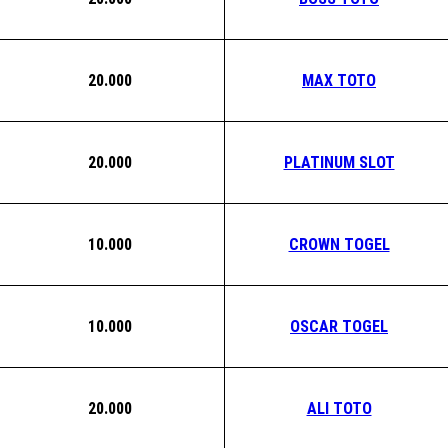
20.000
MAX TOTO
20.000
PLATINUM SLOT
10.000
CROWN TOGEL
10.000
OSCAR TOGEL
20.000
ALI TOTO