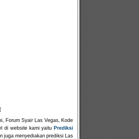
t
i, Forum Syair Las Vegas, Kode
el di website kami yaitu
Prediksi
n juga menyediakan prediksi Las