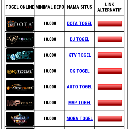
LINK
TOGEL ONLINE
MINIMAL DEPO
NAMA SITUS
ALTERNATIF
10.000
DOTA TOGEL
10.000
DJ TOGEL
10.000
KTV TOGEL
10.000
OK TOGEL
10.000
AUTO TOGEL
10.000
MVP TOGEL
10.000
MOBA TOGEL