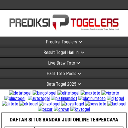
Prediksi Togelers
Result Togel Hari Ini
Live Draw Toto
Hasil Toto Pools
Data Togel 2025
DAFTAR SITUS BANDAR JUDI ONLINE TERPERCAYA