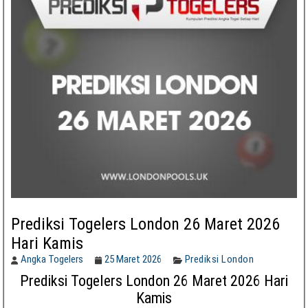
Prediksi Togelers London 26 Maret 2026
Hari Kamis
Angka Togelers
25 Maret 2026
Prediksi London
Prediksi Togelers London 26 Maret 2026 Hari
Kamis