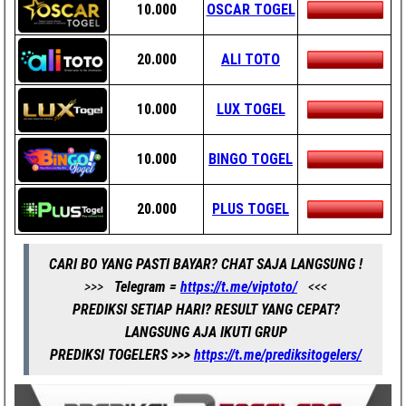
10.000
OSCAR TOGEL
20.000
ALI TOTO
10.000
LUX TOGEL
10.000
BINGO TOGEL
20.000
PLUS TOGEL
CARI BO YANG PASTI BAYAR? CHAT SAJA LANGSUNG !
>>>
Telegram =
https://t.me/viptoto/
<<<
PREDIKSI SETIAP HARI? RESULT YANG CEPAT?
LANGSUNG AJA IKUTI GRUP
PREDIKSI TOGELERS >>>
https://t.me/prediksitogelers/