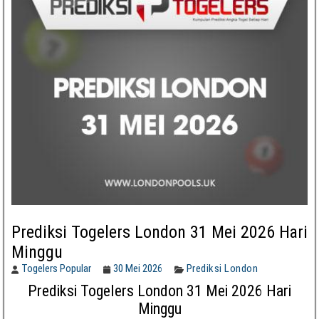
Prediksi Togelers London 31 Mei 2026 Hari
Minggu
Togelers Popular
30 Mei 2026
Prediksi London
Prediksi Togelers London 31 Mei 2026 Hari
Minggu