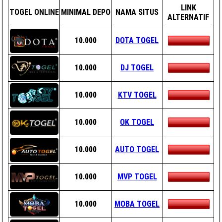
LINK
TOGEL ONLINE
MINIMAL DEPO
NAMA SITUS
ALTERNATIF
10.000
DOTA TOGEL
10.000
DJ TOGEL
10.000
KTV TOGEL
10.000
OK TOGEL
10.000
AUTO TOGEL
10.000
MVP TOGEL
10.000
MOBA TOGEL