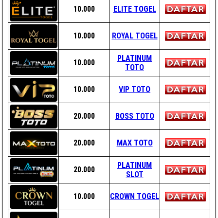
10.000
ELITE TOGEL
10.000
ROYAL TOGEL
PLATINUM
10.000
TOTO
10.000
VIP TOTO
20.000
BOSS TOTO
20.000
MAX TOTO
PLATINUM
20.000
SLOT
10.000
CROWN TOGEL