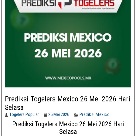
Prediksi Togelers Mexico 26 Mei 2026 Hari
Selasa
Togelers Popular
25 Mei 2026
Prediksi Mexico
Prediksi Togelers Mexico 26 Mei 2026 Hari
Selasa