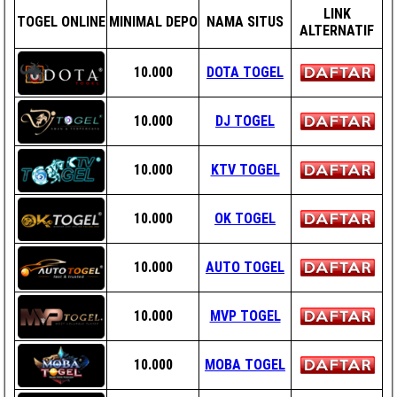
LINK
TOGEL ONLINE
MINIMAL DEPO
NAMA SITUS
ALTERNATIF
10.000
DOTA TOGEL
10.000
DJ TOGEL
10.000
KTV TOGEL
10.000
OK TOGEL
10.000
AUTO TOGEL
10.000
MVP TOGEL
10.000
MOBA TOGEL