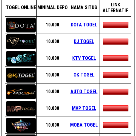
LINK
TOGEL ONLINE
MINIMAL DEPO
NAMA SITUS
ALTERNATIF
10.000
DOTA TOGEL
10.000
DJ TOGEL
10.000
KTV TOGEL
10.000
OK TOGEL
10.000
AUTO TOGEL
10.000
MVP TOGEL
10.000
MOBA TOGEL