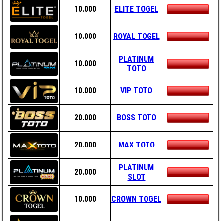
10.000
ELITE TOGEL
10.000
ROYAL TOGEL
PLATINUM
10.000
TOTO
10.000
VIP TOTO
20.000
BOSS TOTO
20.000
MAX TOTO
PLATINUM
20.000
SLOT
10.000
CROWN TOGEL