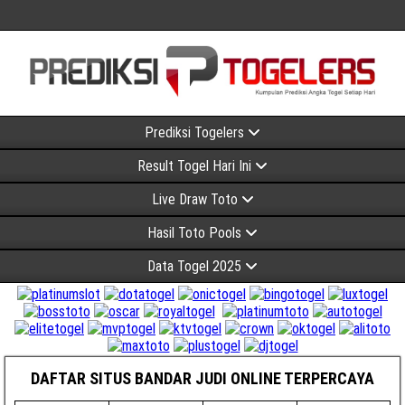
Prediksi Togelers
Result Togel Hari Ini
Live Draw Toto
Hasil Toto Pools
Data Togel 2025
DAFTAR SITUS BANDAR JUDI ONLINE TERPERCAYA