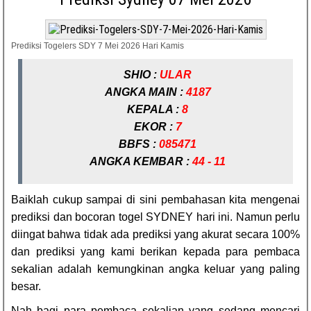
Prediksi Togelers SDY 7 Mei 2026 Hari Kamis
SHIO :
ULAR
ANGKA MAIN :
4187
KEPALA :
8
EKOR :
7
BBFS :
085471
ANGKA KEMBAR :
44 - 11
Baiklah cukup sampai di sini pembahasan kita mengenai
prediksi dan bocoran togel SYDNEY hari ini. Namun perlu
diingat bahwa tidak ada prediksi yang akurat secara 100%
dan prediksi yang kami berikan kepada para pembaca
sekalian adalah kemungkinan angka keluar yang paling
besar.
Nah bagi para pembaca sekalian yang sedang mencari