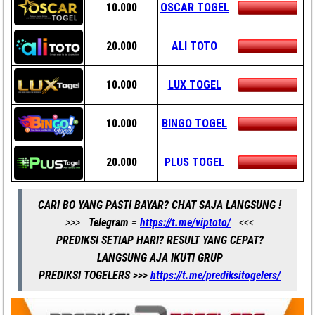
10.000
OSCAR TOGEL
20.000
ALI TOTO
10.000
LUX TOGEL
10.000
BINGO TOGEL
20.000
PLUS TOGEL
CARI BO YANG PASTI BAYAR? CHAT SAJA LANGSUNG !
>>>
Telegram =
https://t.me/viptoto/
<<<
PREDIKSI SETIAP HARI? RESULT YANG CEPAT?
LANGSUNG AJA IKUTI GRUP
PREDIKSI TOGELERS >>>
https://t.me/prediksitogelers/