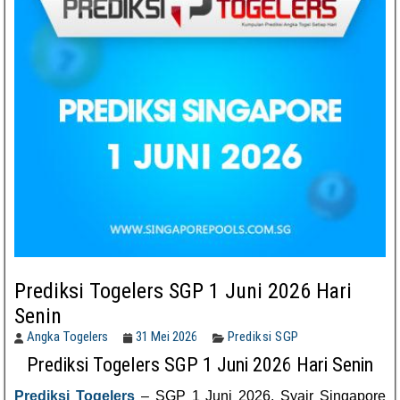
Prediksi Togelers SGP 1 Juni 2026 Hari
Senin
Angka Togelers
31 Mei 2026
Prediksi SGP
Prediksi Togelers SGP 1 Juni 2026 Hari Senin
Prediksi Togelers
– SGP 1 Juni 2026, Syair Singapore