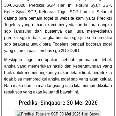
30-05-2026, Prediksi SGP Hari ini, Forum Syair SGP,
Kode Syair SGP, Keluaran Togel SGP hari ini. Selamat
datang para pemain togel di website kami yaitu Prediksi
Togelers yang dimana kami menyediakan bocoran angka
sgp langsung dari pusatnya dan juga menyediakan
prediksi sgp terbaik, angka bocoran sgp jitu serta prediksi
sgp terakurat untuk para Togelers pencari bocoran togel
yang dijamin pasti tembus sgp 2D,3D,4D.
Meskipun togel merupakan sebuah permainan tebak
angka yang memerlukan nasib dan keberuntungan yang
baik untuk memenangkannya akan tetapi tidak berarti kita
tidak bisa memprediksi angka togel sgp yang akan keluar.
Nah maka dari itu mari langsung saja kita memprediksikan
result sgp yang akan keluar di bawah ini.
Prediksi Singapore 30 Mei 2026