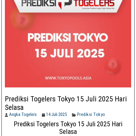
Prediksi Togelers Tokyo 15 Juli 2025 Hari
Selasa
Angka Togelers
14 Juli 2025
Prediksi Tokyo
Prediksi Togelers Tokyo 15 Juli 2025 Hari
Selasa