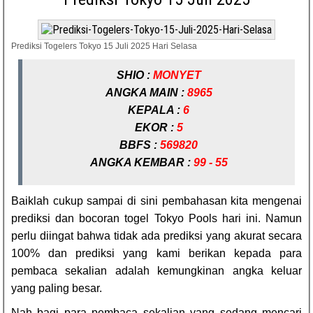
Prediksi Togelers Tokyo 15 Juli 2025 Hari Selasa
SHIO :
MONYET
ANGKA MAIN :
8965
KEPALA :
6
EKOR :
5
BBFS :
569820
ANGKA KEMBAR :
99 - 55
Baiklah cukup sampai di sini pembahasan kita mengenai
prediksi dan bocoran togel Tokyo Pools hari ini. Namun
perlu diingat bahwa tidak ada prediksi yang akurat secara
100% dan prediksi yang kami berikan kepada para
pembaca sekalian adalah kemungkinan angka keluar
yang paling besar.
Nah bagi para pembaca sekalian yang sedang mencari