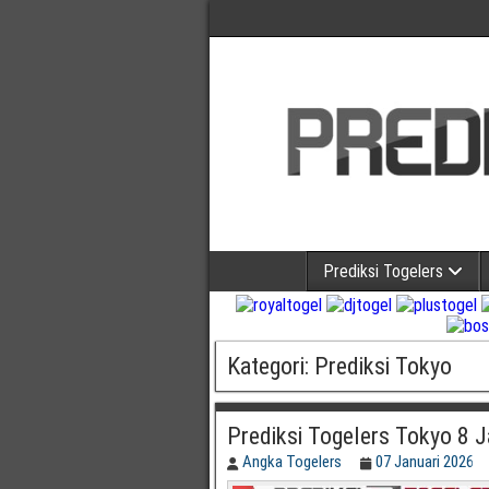
Prediksi Togelers
Kategori: Prediksi Tokyo
Prediksi Togelers Tokyo 8 J
Angka Togelers
07 Januari 2026