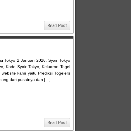
Read Post
si Tokyo 2 Januari 2026, Syair Tokyo
o, Kode Syair Tokyo, Keluaran Togel
 website kami yaitu Prediksi Togelers
ung dari pusatnya dan […]
Read Post