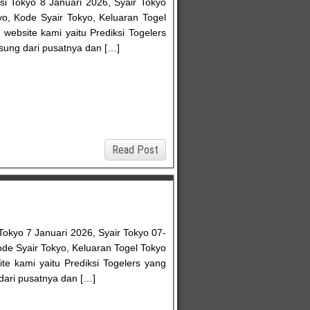
si Tokyo 8 Januari 2026, Syair Tokyo
o, Kode Syair Tokyo, Keluaran Togel
 website kami yaitu Prediksi Togelers
ung dari pusatnya dan […]
Read Post
Tokyo 7 Januari 2026, Syair Tokyo 07-
de Syair Tokyo, Keluaran Togel Tokyo
ite kami yaitu Prediksi Togelers yang
ari pusatnya dan […]