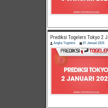
Prediksi Togelers Tokyo 2 
Angka Togelers
01 Januari 2026