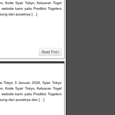
o, Kode Syair Tokyo, Keluaran Togel
 website kami yaitu Prediksi Togelers
ung dari pusatnya […]
Read Post
si Tokyo 3 Januari 2026, Syair Tokyo
o, Kode Syair Tokyo, Keluaran Togel
 website kami yaitu Prediksi Togelers
ung dari pusatnya dan […]