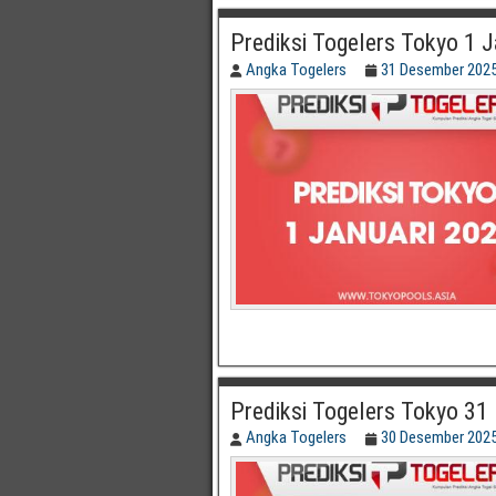
Prediksi Togelers Tokyo 1 J
Angka Togelers
31 Desember 202
Prediksi Togelers Tokyo 31
Angka Togelers
30 Desember 202