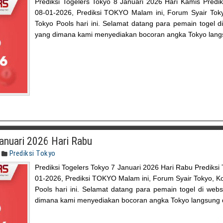
Prediksi Togelers Tokyo 8 Januari 2026 Hari Kamis Predik
08-01-2026, Prediksi TOKYO Malam ini, Forum Syair Toky
Tokyo Pools hari ini. Selamat datang para pemain togel di
yang dimana kami menyediakan bocoran angka Tokyo langs
anuari 2026 Hari Rabu
Prediksi Tokyo
Prediksi Togelers Tokyo 7 Januari 2026 Hari Rabu Prediksi 
01-2026, Prediksi TOKYO Malam ini, Forum Syair Tokyo, Ko
Pools hari ini. Selamat datang para pemain togel di webs
dimana kami menyediakan bocoran angka Tokyo langsung d