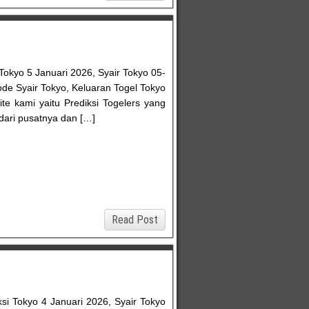
 Tokyo 5 Januari 2026, Syair Tokyo 05-
de Syair Tokyo, Keluaran Togel Tokyo
ite kami yaitu Prediksi Togelers yang
ari pusatnya dan […]
Read Post
ksi Tokyo 4 Januari 2026, Syair Tokyo