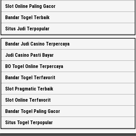
Slot Online Paling Gacor
Bandar Togel Terbaik
Situs Judi Terpopular
Bandar Judi Casino Terpercaya
Judi Casino Pasti Bayar
BO Togel Online Terpercaya
Bandar Togel Terfavorit
Slot Pragmatic Terbaik
Slot Online Terfavorit
Bandar Togel Paling Gacor
Situs Togel Terpopular