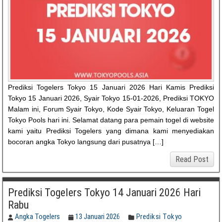
Prediksi Togelers Tokyo 15 Januari 2026 Hari Kamis Prediksi
Tokyo 15 Januari 2026, Syair Tokyo 15-01-2026, Prediksi TOKYO
Malam ini, Forum Syair Tokyo, Kode Syair Tokyo, Keluaran Togel
Tokyo Pools hari ini. Selamat datang para pemain togel di website
kami yaitu Prediksi Togelers yang dimana kami menyediakan
bocoran angka Tokyo langsung dari pusatnya […]
Read Post
Prediksi Togelers Tokyo 14 Januari 2026 Hari
Rabu
Angka Togelers
13 Januari 2026
Prediksi Tokyo