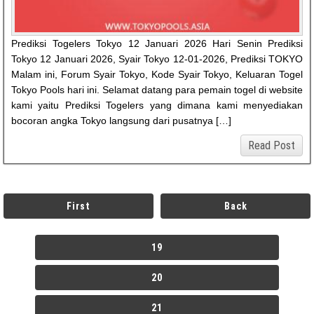
Prediksi Togelers Tokyo 12 Januari 2026 Hari Senin Prediksi
Tokyo 12 Januari 2026, Syair Tokyo 12-01-2026, Prediksi TOKYO
Malam ini, Forum Syair Tokyo, Kode Syair Tokyo, Keluaran Togel
Tokyo Pools hari ini. Selamat datang para pemain togel di website
kami yaitu Prediksi Togelers yang dimana kami menyediakan
bocoran angka Tokyo langsung dari pusatnya […]
Read Post
First
Back
19
20
21