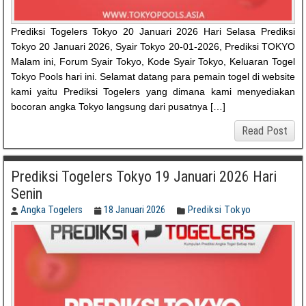
Prediksi Togelers Tokyo 20 Januari 2026 Hari Selasa Prediksi
Tokyo 20 Januari 2026, Syair Tokyo 20-01-2026, Prediksi TOKYO
Malam ini, Forum Syair Tokyo, Kode Syair Tokyo, Keluaran Togel
Tokyo Pools hari ini. Selamat datang para pemain togel di website
kami yaitu Prediksi Togelers yang dimana kami menyediakan
bocoran angka Tokyo langsung dari pusatnya […]
Read Post
Prediksi Togelers Tokyo 19 Januari 2026 Hari
Senin
Angka Togelers
18 Januari 2026
Prediksi Tokyo