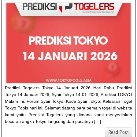
Prediksi Togelers Tokyo 14 Januari 2026 Hari Rabu Prediksi
Tokyo 14 Januari 2026, Syair Tokyo 14-01-2026, Prediksi TOKYO
Malam ini, Forum Syair Tokyo, Kode Syair Tokyo, Keluaran Togel
Tokyo Pools hari ini. Selamat datang para pemain togel di website
kami yaitu Prediksi Togelers yang dimana kami menyediakan
bocoran angka Tokyo langsung dari pusatnya […]
Read Post