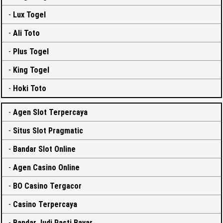
-
Lux Togel
-
Ali Toto
-
Plus Togel
-
King Togel
-
Hoki Toto
-
Agen Slot Terpercaya
-
Situs Slot Pragmatic
-
Bandar Slot Online
-
Agen Casino Online
-
BO Casino Tergacor
-
Casino Terpercaya
-
Bandar Judi Pasti Bayar