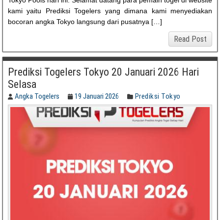
Tokyo Pools hari ini. Selamat datang para pemain togel di website
kami yaitu Prediksi Togelers yang dimana kami menyediakan
bocoran angka Tokyo langsung dari pusatnya […]
Read Post
Prediksi Togelers Tokyo 20 Januari 2026 Hari
Selasa
Angka Togelers
19 Januari 2026
Prediksi Tokyo