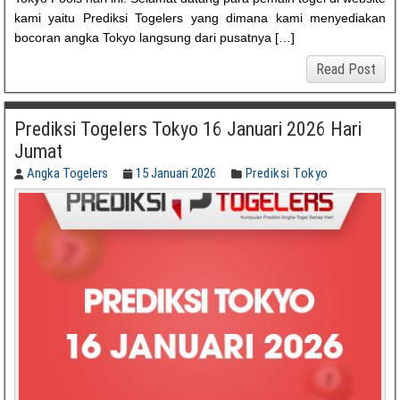
kami yaitu Prediksi Togelers yang dimana kami menyediakan
bocoran angka Tokyo langsung dari pusatnya […]
Read Post
Prediksi Togelers Tokyo 16 Januari 2026 Hari
Jumat
Angka Togelers
15 Januari 2026
Prediksi Tokyo