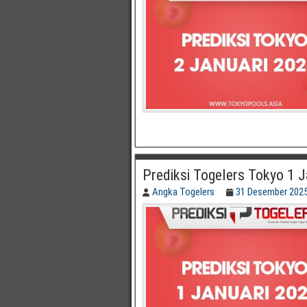
Prediksi Togelers Tokyo 1 J
Angka Togelers
31 Desember 202