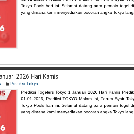
Tokyo Pools hari ini. Selamat datang para pemain togel di
yang dimana kami menyediakan bocoran angka Tokyo langs
anuari 2026 Hari Kamis
5
Prediksi Tokyo
Prediksi Togelers Tokyo 1 Januari 2026 Hari Kamis Predik
01-01-2026, Prediksi TOKYO Malam ini, Forum Syair Toky
Tokyo Pools hari ini. Selamat datang para pemain togel di
yang dimana kami menyediakan bocoran angka Tokyo langs