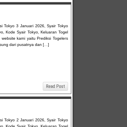
si Tokyo 3 Januari 2026, Syair Tokyo
o, Kode Syair Tokyo, Keluaran Togel
 website kami yaitu Prediksi Togelers
ung dari pusatnya dan […]
Read Post
si Tokyo 2 Januari 2026, Syair Tokyo
o, Kode Syair Tokyo, Keluaran Togel