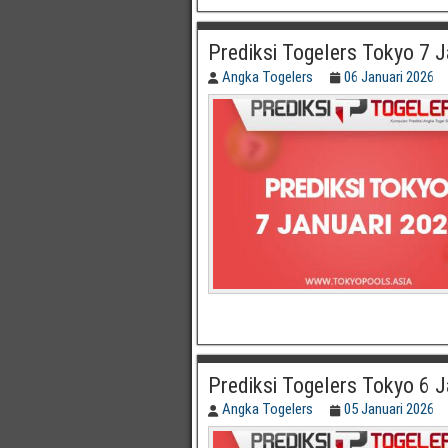
Prediksi Togelers Tokyo 7 J
Angka Togelers
06 Januari 2026
Prediksi Togelers Tokyo 6 J
Angka Togelers
05 Januari 2026