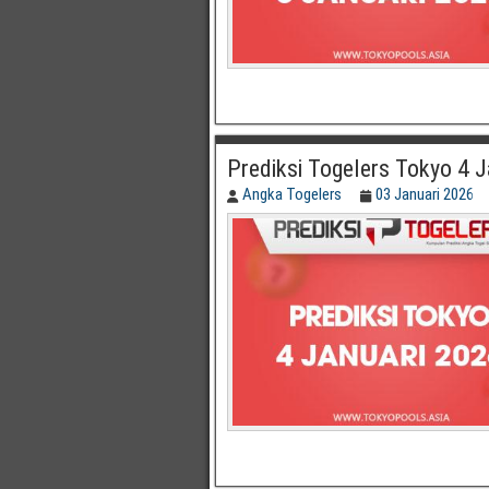
Prediksi Togelers Tokyo 4 J
Angka Togelers
03 Januari 2026