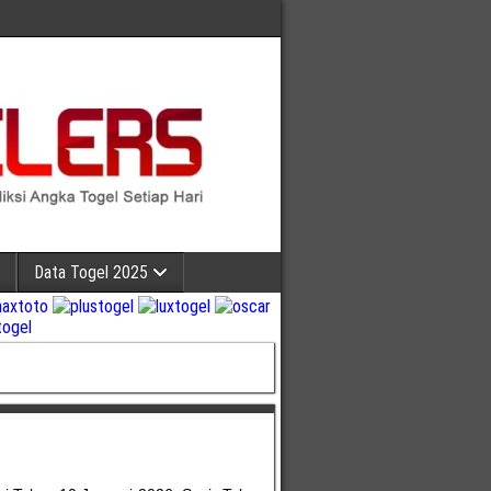
Data Togel 2025