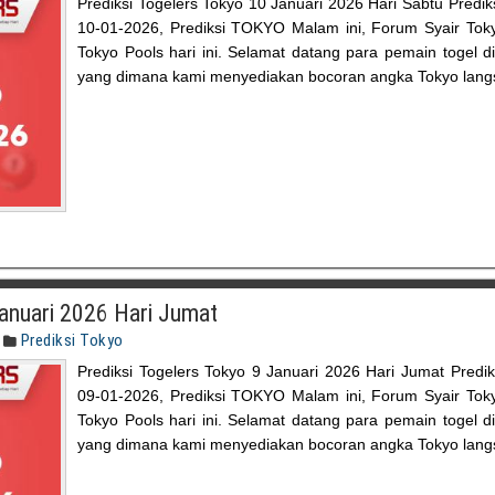
Prediksi Togelers Tokyo 10 Januari 2026 Hari Sabtu Predik
10-01-2026, Prediksi TOKYO Malam ini, Forum Syair Toky
Tokyo Pools hari ini. Selamat datang para pemain togel di
yang dimana kami menyediakan bocoran angka Tokyo langs
Januari 2026 Hari Jumat
Prediksi Tokyo
Prediksi Togelers Tokyo 9 Januari 2026 Hari Jumat Predik
09-01-2026, Prediksi TOKYO Malam ini, Forum Syair Toky
Tokyo Pools hari ini. Selamat datang para pemain togel di
yang dimana kami menyediakan bocoran angka Tokyo langs