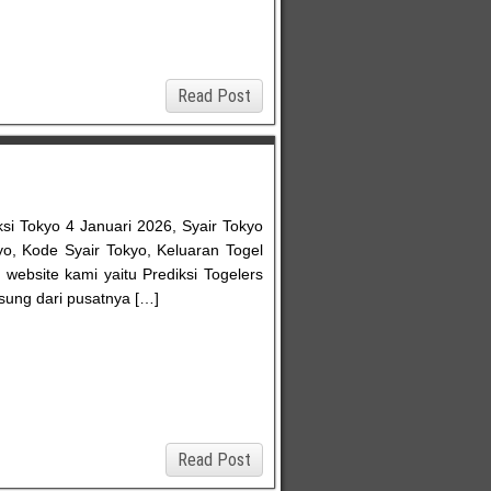
Read Post
ksi Tokyo 4 Januari 2026, Syair Tokyo
o, Kode Syair Tokyo, Keluaran Togel
 website kami yaitu Prediksi Togelers
ung dari pusatnya […]
Read Post