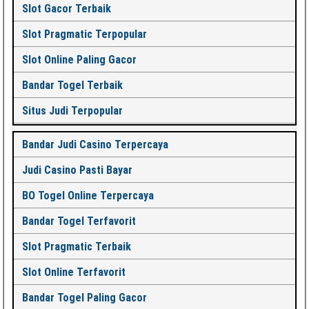
Slot Gacor Terbaik
Slot Pragmatic Terpopular
Slot Online Paling Gacor
Bandar Togel Terbaik
Situs Judi Terpopular
Bandar Judi Casino Terpercaya
Judi Casino Pasti Bayar
BO Togel Online Terpercaya
Bandar Togel Terfavorit
Slot Pragmatic Terbaik
Slot Online Terfavorit
Bandar Togel Paling Gacor