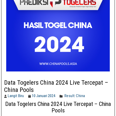
Data Togelers China 2024 Live Tercepat –
China Pools
Langit Biru
10 Januari 2024
Result China
Data Togelers China 2024 Live Tercepat – China
Pools