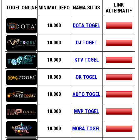
LINK
TOGEL ONLINE
MINIMAL DEPO
NAMA SITUS
ALTERNATIF
10.000
DOTA TOGEL
10.000
DJ TOGEL
10.000
KTV TOGEL
10.000
OK TOGEL
10.000
AUTO TOGEL
10.000
MVP TOGEL
10.000
MOBA TOGEL