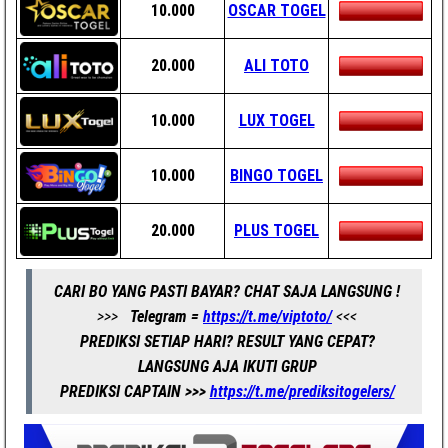
10.000
OSCAR TOGEL
20.000
ALI TOTO
10.000
LUX TOGEL
10.000
BINGO TOGEL
20.000
PLUS TOGEL
CARI BO YANG PASTI BAYAR? CHAT SAJA LANGSUNG !
>>>
Telegram =
https://t.me/viptoto/
<<<
PREDIKSI SETIAP HARI? RESULT YANG CEPAT?
LANGSUNG AJA IKUTI GRUP
PREDIKSI CAPTAIN >>>
https://t.me/prediksitogelers/