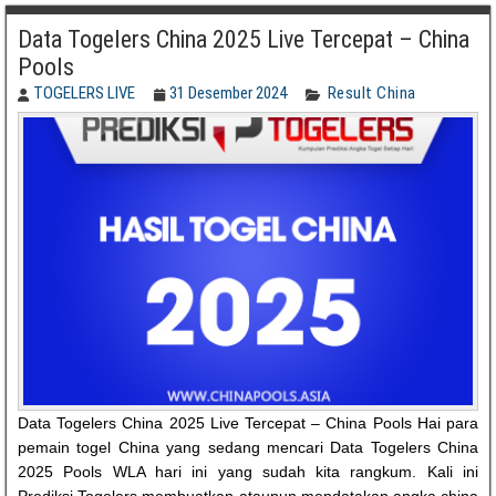
Data Togelers China 2025 Live Tercepat – China
Pools
TOGELERS LIVE
31 Desember 2024
Result China
Data Togelers China 2025 Live Tercepat – China Pools Hai para
pemain togel China yang sedang mencari Data Togelers China
2025 Pools WLA hari ini yang sudah kita rangkum. Kali ini