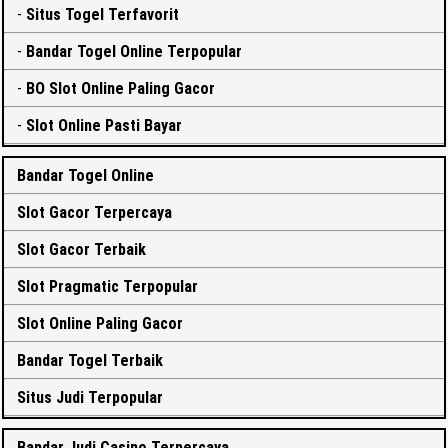
-
Situs Togel Terfavorit
-
Bandar Togel Online Terpopular
-
BO Slot Online Paling Gacor
-
Slot Online Pasti Bayar
Bandar Togel Online
Slot Gacor Terpercaya
Slot Gacor Terbaik
Slot Pragmatic Terpopular
Slot Online Paling Gacor
Bandar Togel Terbaik
Situs Judi Terpopular
Bandar Judi Casino Terpercaya