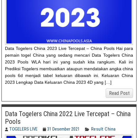
Data Togelers China 2023 Live Tercepat – China Pools Hai para
pemain togel China yang sedang mencari Data Togelers China
2023 Pools WLA hari ini yang sudah kita rangkum. Kali ini
Prediksi Togelers membuatkan ataupun mendatakan angka china
pools 6d menjadi tabel keluaran dibawah ini. Keluaran China
2023 Lengkap Data Keluaran China 2023 4D yang […]
Read Post
Data Togelers China 2022 Live Tercepat – China
Pools
TOGELERS LIVE
31 Desember 2021
Result China