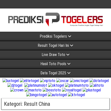
Prediksi Togelers
Result Togel Hari Ini
Live Draw Toto
Hasil Toto Pools
Data Togel 2025
Kategori: Result China