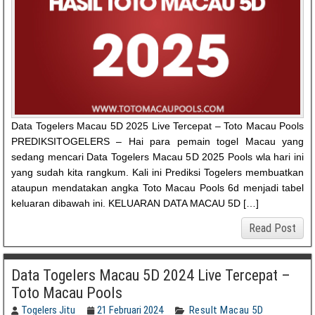
Data Togelers Macau 5D 2025 Live Tercepat – Toto Macau Pools
PREDIKSITOGELERS – Hai para pemain togel Macau yang
sedang mencari Data Togelers Macau 5D 2025 Pools wla hari ini
yang sudah kita rangkum. Kali ini Prediksi Togelers membuatkan
ataupun mendatakan angka Toto Macau Pools 6d menjadi tabel
keluaran dibawah ini. KELUARAN DATA MACAU 5D […]
Read Post
Data Togelers Macau 5D 2024 Live Tercepat –
Toto Macau Pools
Togelers Jitu
21 Februari 2024
Result Macau 5D