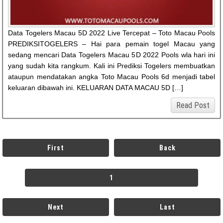
Data Togelers Macau 5D 2022 Live Tercepat – Toto Macau Pools
PREDIKSITOGELERS – Hai para pemain togel Macau yang
sedang mencari Data Togelers Macau 5D 2022 Pools wla hari ini
yang sudah kita rangkum. Kali ini Prediksi Togelers membuatkan
ataupun mendatakan angka Toto Macau Pools 6d menjadi tabel
keluaran dibawah ini. KELUARAN DATA MACAU 5D […]
Read Post
First
Back
1
Next
Last