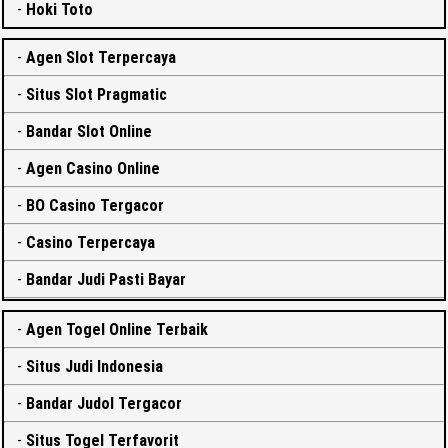
-
Hoki Toto
-
Agen Slot Terpercaya
-
Situs Slot Pragmatic
-
Bandar Slot Online
-
Agen Casino Online
-
BO Casino Tergacor
-
Casino Terpercaya
-
Bandar Judi Pasti Bayar
-
Agen Togel Online Terbaik
-
Situs Judi Indonesia
-
Bandar Judol Tergacor
-
Situs Togel Terfavorit